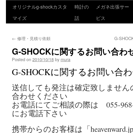
オリジナルg-shockカスタ
時計の
メガネ出張サー
Skip
マイズ
話
ビス
to
content
←
修理・見積り依頼
G-SH
G-SHOCKに関するお問い合わ
Posted on
2010/10/18
by
mura
G-SHOCKに関するお問い合
送信しても発注は確定致しません
合わせください
お電話にてご相談の際は 055-968
にお電話下さい
携帯からのお客様は「heavenward