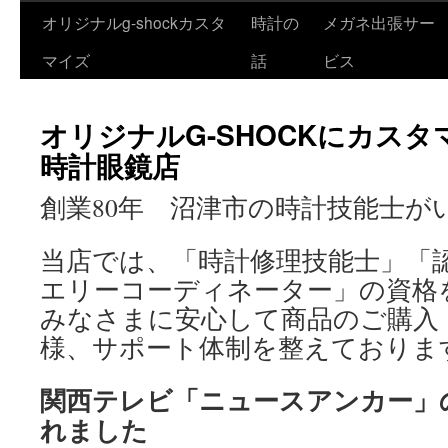
オリジナルg-shockカスタ
時計の
メガネ出張サー
Skip
マイズ
話
ビス
to
content
オリジナルG-SHOCKにカス
時計眼鏡店
創業80年 沼津市の時計技能士が
当店では、「時計修理技能士」「
エリーコーディネーター」の資格
みなさまに安心して商品のご購入
様、サポート体制を整えておりま
関西テレビ「ニュースアンカー」
れました