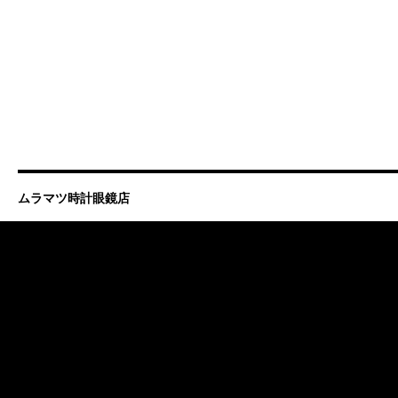
ムラマツ時計眼鏡店